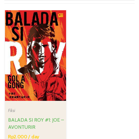
Fiksi
BALADA SI ROY #1: JOE –
AVONTURIR
Rp
2.000
/ day