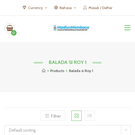
Currency
Bahasa
Masuk / Daftar
0
BALADA SI ROY 1
Products
Balada si Roy 1
Filter
Default sorting