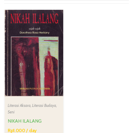
Literasi Aksara
,
Literasi Budaya
,
Seni
NIKAH ILALANG
Rp
1.000
/ day